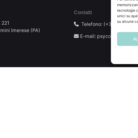
memorizzare 
tecnologie c
Contatti
unici su que
su alcune ca
, 221
Telefono: (+39) 328 916
mini Imerese (PA)
E-mail: psycocsd@gmail
Ac