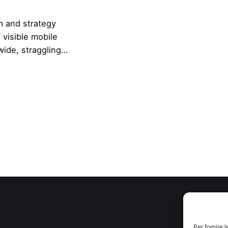
m and strategy
 visible mobile
wide, straggling…
Per fornire 